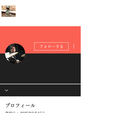
キープオン ドラムスクール
その他
フォローする
管理者
吉野健太郎
0 フォロワー
0 フォロー中
プロフィール