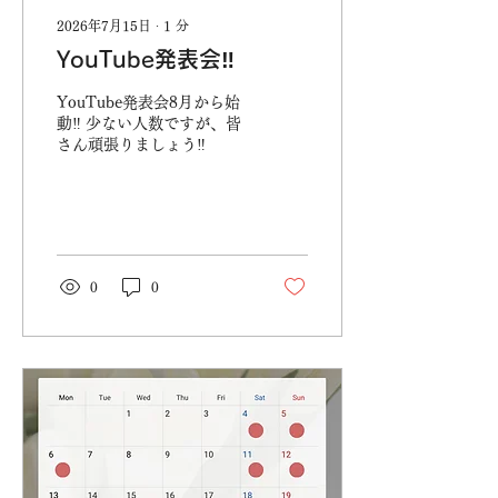
2026年7月15日
∙
1
分
YouTube発表会‼️
YouTube発表会8月から始
動‼️ 少ない人数ですが、皆
さん頑張りましょう‼️
0
0